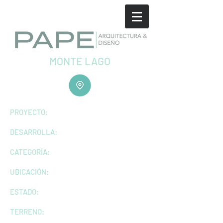
MONTE LAGO
PROYECTO:
DESARROLLA:
CATEGORÍA:
UBICACIÓN:
ESTADO:
TERRENO: