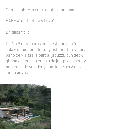
Garaje cubierto para 4 autos por casa
PAPE Arquitectura y Diseño
En desarrollo
De 4 a 6 recámaras con vestidor y baño,
sala y comedor interior y exterior techados,
baño de visitas, alberca, jacuzzi, sun deck,
gimnasio, cava o cuarto de juegos, asador y
bar, casa de velador y cuarto de servicio,
jardín privado.