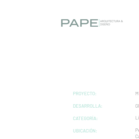
PROYECTO:
M
DESARROLLA:
G
L
CATEGORÍA:
P
UBICACIÓN:
C