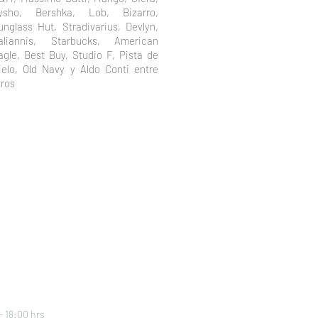
ysho, Bershka, Lob, Bizarro,
unglass Hut, Stradivarius, Devlyn,
taliannis, Starbucks, American
agle, Best Buy, Studio F, Pista de
ielo, Old Navy y Aldo Conti entre
tros
NCIÓN
P
 18:00 hrs
Bosques