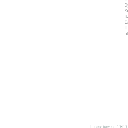
O
S
I
E
H
o
HORARIO DE ATE
Lunes- jueves 10:00 -