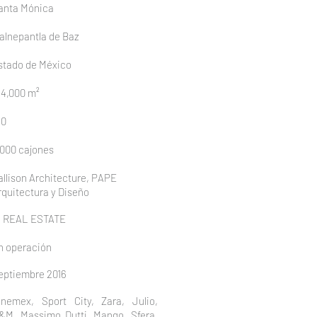
anta Mónica
lalnepantla de Baz
stado de México
24,000 m²
90
,000 cajones
allison Architecture, PAPE
rquitectura y Diseño
Q REAL ESTATE
n operación
eptiembre 2016
inemex, Sport City, Zara, Julio,
&M, Massimo Dutti, Mango, Sfera,